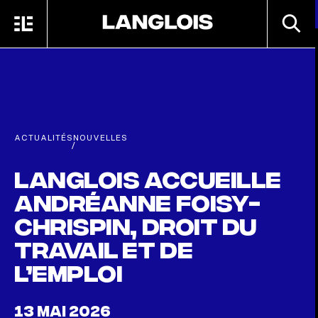
Passer au contenu principal
RECHE
MENU
ACCUEIL
ACTUALITÉS
NOUVELLES
/
Langlois accueille
Andréanne Foisy-
Chrispin, droit du
travail et de
l’emploi
13 MAI 2026