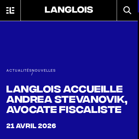
Passer au contenu principal
RECHE
MENU
ACCUEIL
ACTUALITÉS
NOUVELLES
/
Langlois accueille
Andrea Stevanovik,
avocate fiscaliste
21 AVRIL 2026