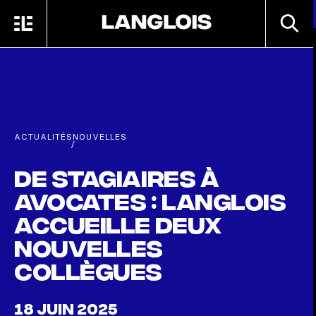
Passer au contenu principal
RECHE
MENU
ACCUEIL
ACTUALITÉS
NOUVELLES
/
De stagiaires à
avocates : Langlois
accueille deux
nouvelles
collègues
18 JUIN 2025