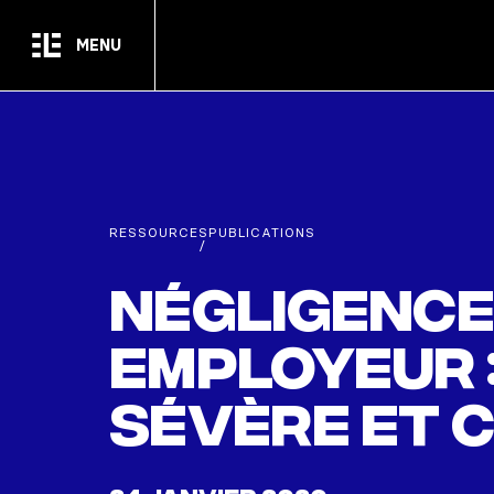
Passer au contenu principal
MENU
RESSOURCES
PUBLICATIONS
/
Négligence 
employeur :
sévère et 