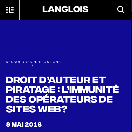
Passer au contenu principal
RECHE
MENU
ACCUEIL
RESSOURCES
PUBLICATIONS
/
Droit d’auteur et
piratage : l’immunité
des opérateurs de
sites Web?
8 MAI 2018