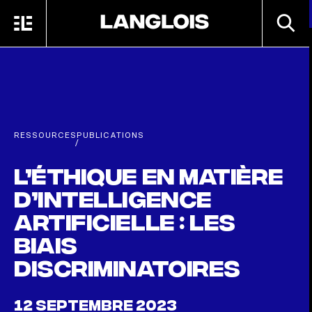
Passer au contenu principal
RECHE
MENU
ACCUEIL
RESSOURCES
PUBLICATIONS
/
L’éthique en matière
d’intelligence
artificielle : les
biais
discriminatoires
12 SEPTEMBRE 2023