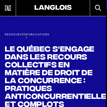
Passer au contenu principal
RECHE
MENU
ACCUEIL
RESSOURCES
PUBLICATIONS
/
Le Québec s'engage
dans les recours
collectifs en
matière de droit de
la concurrence :
pratiques
anticoncurrentielle
et complots