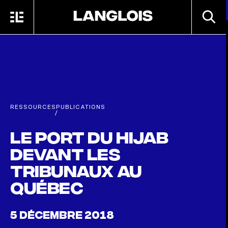
Passer au contenu principal
RECHE
MENU
ACCUEIL
RESSOURCES
PUBLICATIONS
/
Le port du hijab
devant les
tribunaux au
Québec
5 DÉCEMBRE 2018