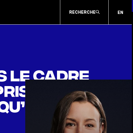
RECHERCHE
EN
s le cadre
rise : son
 qu’elle