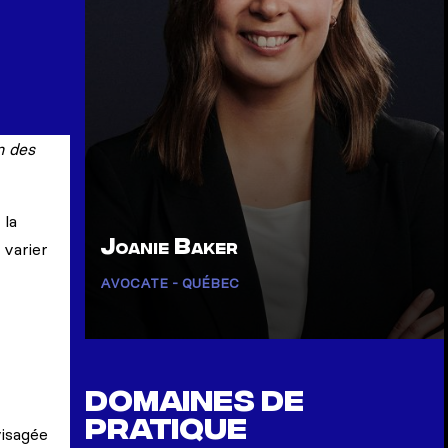
IMPR
Professionnels
n des
 la
Joanie Baker
 varier
AVOCATE - QUÉBEC
Afficher la page de Baker, Joanie
Domaines de
pratique
visagée