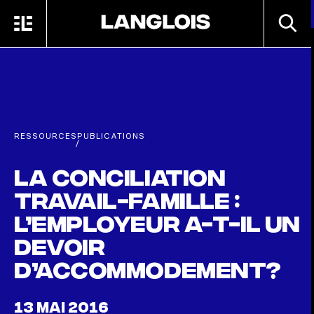
Passer au contenu principal
RECHE
MENU
ACCUEIL
RESSOURCES
PUBLICATIONS
/
La conciliation
travail-famille :
l’employeur a-t-il un
devoir
d’accommodement?
13 MAI 2016