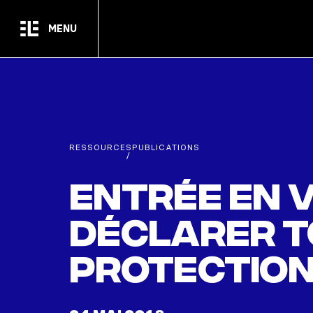
Passer au contenu principal
MENU
RESSOURCES
PUBLICATIONS
/
Entrée en v
déclarer t
protection