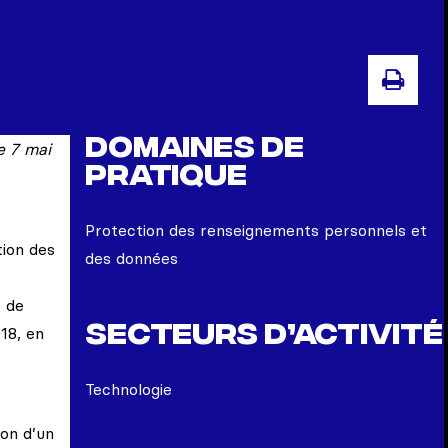
IMP
Domaines de
le
7 mai
pratique
Protection des renseignements personnels et
tion des
des données
s de
Secteurs d’activité
18, en
Technologie
ion d’un