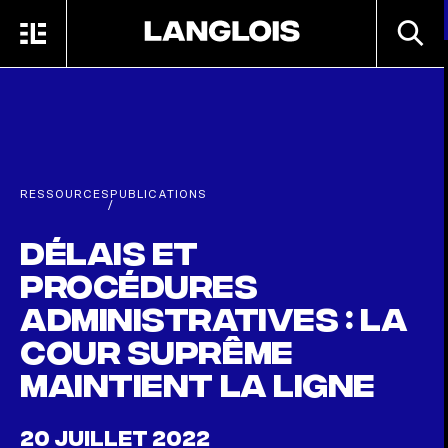
Passer au contenu principal
RECHE
MENU
ACCUEIL
RESSOURCES
PUBLICATIONS
/
Délais et
procédures
administratives : la
Cour suprême
maintient la ligne
20 JUILLET 2022