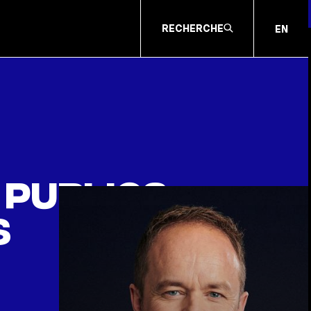
RECHERCHE
EN
publics –
s