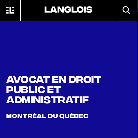
Passer au contenu principal
RECHE
MENU
ACCUEIL
Avocat en droit
public et
administratif
MONTRÉAL OU QUÉBEC