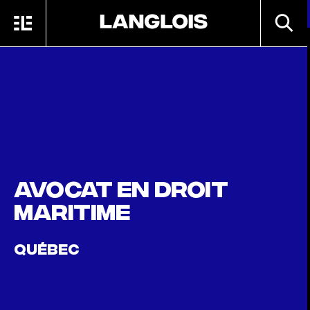
Passer au contenu principal
RECHE
MENU
ACCUEIL
Avocat en droit
maritime
QUÉBEC