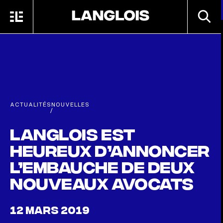
Passer au contenu principal
RECHE
MENU
ACCUEIL
ACTUALITÉS
NOUVELLES
/
Langlois est
heureux d’annoncer
l’embauche de deux
nouveaux avocats
12 MARS 2019