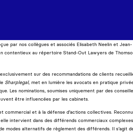
eçue par nos collègues et associés Elisabeth Neelin et Jean-
 en contentieux au répertoire Stand-Out Lawyers de Thoms
 exclusivement sur des recommandations de clients recueilli
ude
Sharplegal
, met en lumière les avocats en pratique privée
ique. Les nominations, soumises uniquement par des conseill
euvent être influencées par les cabinets.
l et commercial et à la défense d’actions collectives. Reconn
ls, elle intervient dans des différends commerciaux complexes
e modes alternatifs de règlement des différends. Il s’agit de