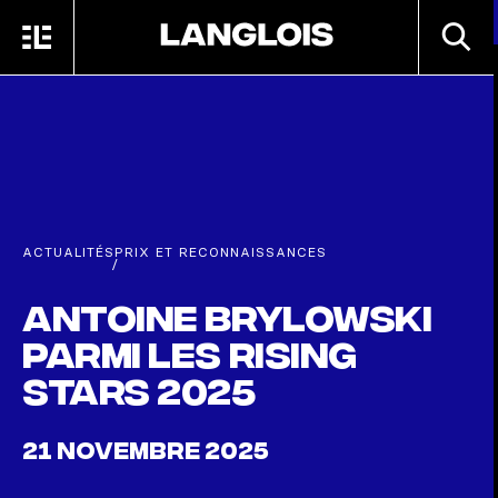
Passer au contenu principal
RECHE
MENU
ACCUEIL
ACTUALITÉS
PRIX ET RECONNAISSANCES
/
Antoine Brylowski
parmi les Rising
Stars 2025
21 NOVEMBRE 2025