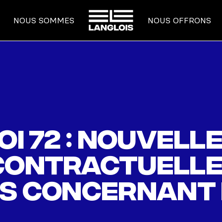
ACCUEIL
NOUS SOMMES
NOUS OFFRONS
oi 72 : nouvell
contractuelle
ns concernant 