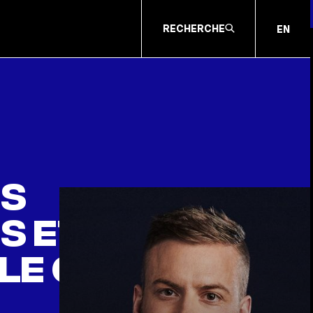
RECHERCHE
EN
es
s et
le crédit