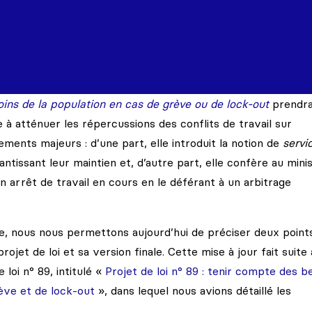
oins de la population en cas de grève ou de lock-out
prendr
e à atténuer les répercussions des conflits de travail sur
ents majeurs : d’une part, elle introduit la notion de
servi
ntissant leur maintien et, d’autre part, elle confère au mini
n arrêt de travail en cours en le déférant à un arbitrage
e, nous nous permettons aujourd’hui de préciser deux point
jet de loi et sa version finale. Cette mise à jour fait suite 
loi n° 89, intitulé «
Projet de loi n° 89 : tenir compte des b
rève et de lock-out
», dans lequel nous avions détaillé les