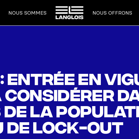
ACCUEIL
NOUS SOMMES
NOUS OFFRONS
 : entrée en vi
 à considérer 
 de la populat
u de lock-out