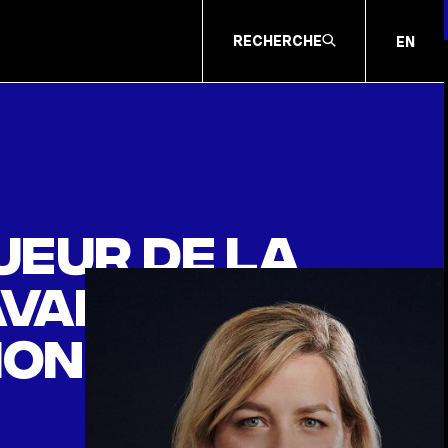
RECHERCHE
EN
gueur de la
davantage
ion en cas