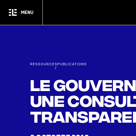
Passer au contenu principal
MENU
RESSOURCES
PUBLICATIONS
/
Le gouvern
une consul
transpare