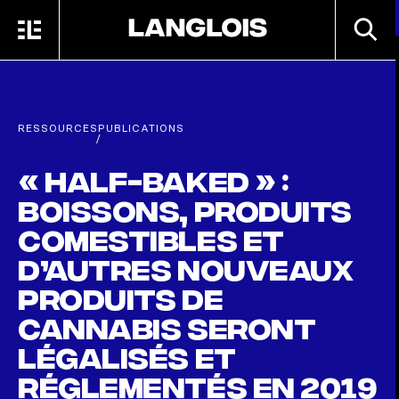
Passer au contenu principal
RECHE
MENU
ACCUEIL
RESSOURCES
PUBLICATIONS
/
« Half-baked » :
boissons, produits
comestibles et
d’autres nouveaux
produits de
cannabis seront
légalisés et
réglementés en 2019