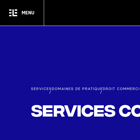
Passer au contenu principal
MENU
SERVICES
DOMAINES DE PRATIQUE
DROIT COMMERCI
/
/
Services c