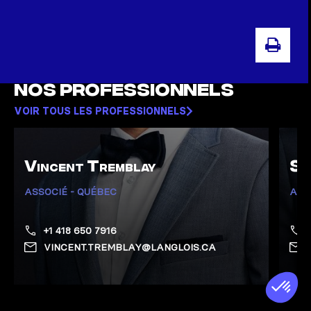
IMPR
Nos professionnels
VOIR TOUS LES PROFESSIONNELS
Vincent Tremblay
Se
ASSOCIÉ - QUÉBEC
ASS
+1 418 650 7916
VINCENT.TREMBLAY@LANGLOIS.CA
Afficher la page de Tremblay, Vincent
Affich