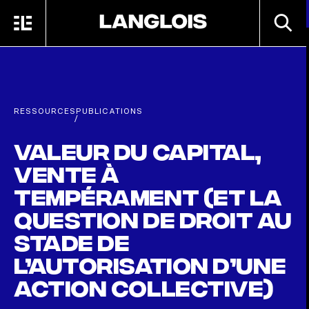
Passer au contenu principal
RECHE
MENU
ACCUEIL
RESSOURCES
PUBLICATIONS
/
Valeur du capital,
vente à
tempérament (et la
question de droit au
stade de
l’autorisation d’une
action collective)