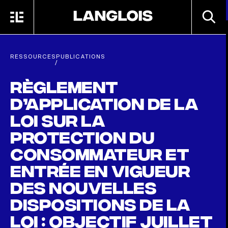
Passer au contenu principal
RECHE
MENU
ACCUEIL
RESSOURCES
PUBLICATIONS
/
Règlement
d’application de la
Loi sur la
protection du
consommateur et
entrée en vigueur
des nouvelles
dispositions de la
loi : objectif juillet