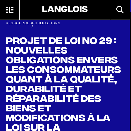
Passer au contenu principal
RECHE
MENU
ACCUEIL
RESSOURCES
PUBLICATIONS
/
Projet de loi no 29 :
nouvelles
obligations envers
les consommateurs
quant à la qualité,
durabilité et
réparabilité des
biens et
modifications à la
Loi sur la