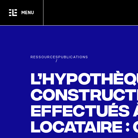
Passer au contenu principal
MENU
RESSOURCES
PUBLICATIONS
/
L’hypothèq
constructi
effectués 
locataire : 