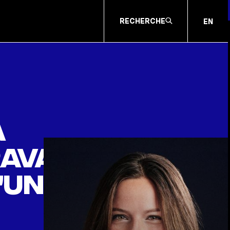
RECHERCHE
EN
a
ravaux
’un