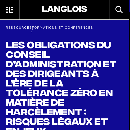
Passer au contenu principal
RECHE
MENU
ACCUEIL
RESSOURCES
FORMATIONS ET CONFÉRENCES
/
Les obligations du
conseil
d’administration et
des dirigeants à
l’ère de la
tolérance zéro en
matière de
harcèlement :
risques légaux et