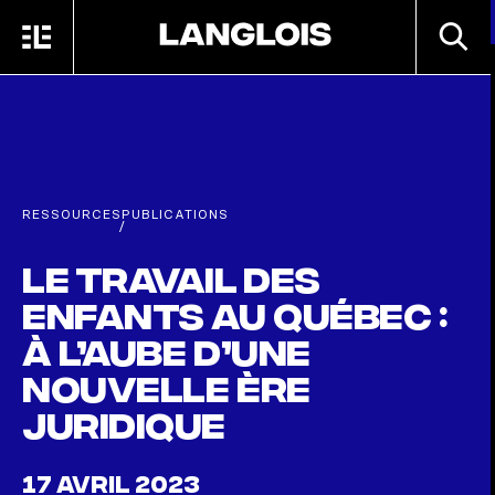
Passer au contenu principal
RECHE
MENU
ACCUEIL
RESSOURCES
PUBLICATIONS
/
Le travail des
enfants au Québec :
à l’aube d’une
nouvelle ère
juridique
17 AVRIL 2023