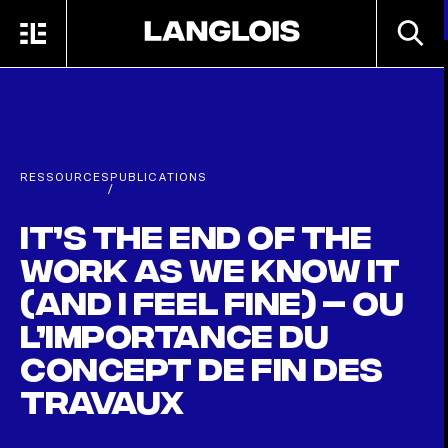
Passer au contenu principal
RECHE
MENU
ACCUEIL
RESSOURCES
PUBLICATIONS
/
It’s the end of the
work as we know it
(and I feel fine) – ou
l’importance du
concept de fin des
travaux