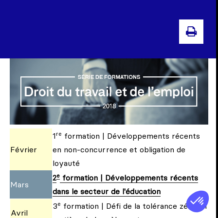
IMPR
re
1
formation | Développements récents
Février
en non-concurrence et obligation de
loyauté
e
2
formation | Développements récents
Mars
dans le secteur de l'éducation
e
3
formation | Défi de la tolérance zéro en
Avril