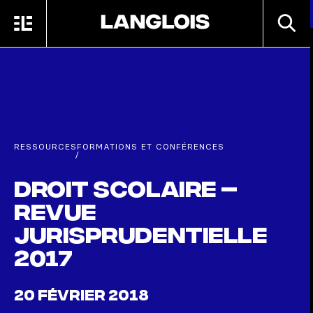
Passer au contenu principal
RECHE
MENU
ACCUEIL
RESSOURCES
FORMATIONS ET CONFÉRENCES
/
Droit scolaire –
Revue
jurisprudentielle
2017
20 FÉVRIER 2018