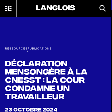
Passer au contenu principal
RECHE
MENU
ACCUEIL
RESSOURCES
PUBLICATIONS
/
Déclaration
mensongère à la
CNESST : la cour
condamne un
travailleur
23 OCTOBRE 2024