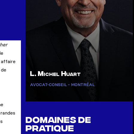
IMP
Professionnels
her
de
 affaire
 de
L. Michel Huart
AVOCAT-CONSEIL - MONTRÉAL
ne
Afficher la page de Huart, L. Michel
grandes
Domaines de
ts
pratique