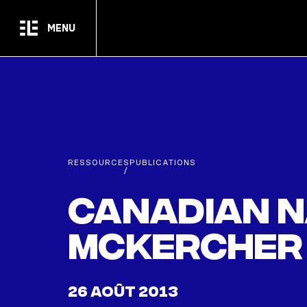
Passer au contenu principal
MENU
RESSOURCES
PUBLICATIONS
/
Canadian Na
McKercher
26 AOÛT 2013