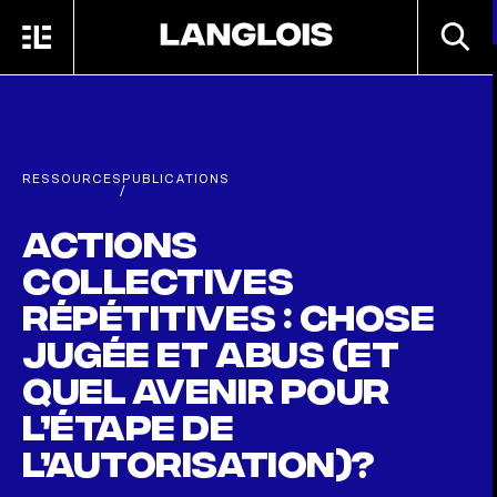
Passer au contenu principal
RECHE
MENU
ACCUEIL
RESSOURCES
PUBLICATIONS
/
Actions
collectives
répétitives : chose
jugée et abus (et
quel avenir pour
l’étape de
l’autorisation)?