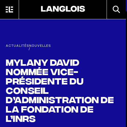
Passer au contenu principal
RECHE
MENU
ACCUEIL
ACTUALITÉS
NOUVELLES
/
Mylany David
nommée vice-
présidente du
conseil
d’administration de
la Fondation de
l’INRS