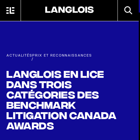
Passer au contenu principal
RECHE
MENU
ACCUEIL
ACTUALITÉS
PRIX ET RECONNAISSANCES
/
Langlois en lice
dans trois
catégories des
Benchmark
Litigation Canada
Awards