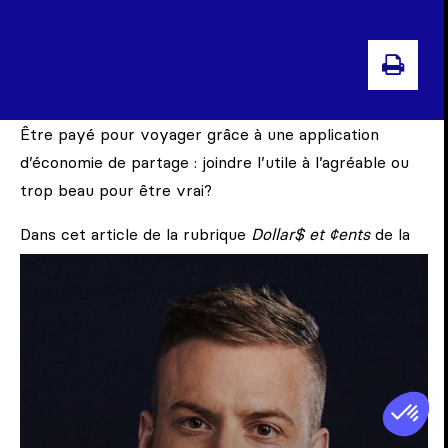
IMP
Être payé pour voyager grâce à une application
d’économie de partage : joindre l’utile à l’agréable ou
trop beau pour être vrai?
Dans cet article de la rubrique
Dollar$ et ¢ents
de la
revue
L’actualité
, la journaliste Martine Letarte
s’intéresse à la plateforme Grabr, qui met en relation
des consommateurs à la recherche de marchandises
qu’ils ne peuvent se procurer localement avec des
voyageurs qui, moyennant rémunération, sont prêts à
transporter ces produits dans leurs bagages pour les
livrer à bon port.