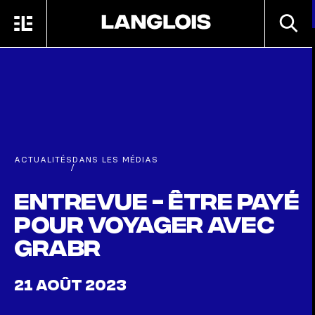
Passer au contenu principal
RECHE
MENU
ACCUEIL
ACTUALITÉS
DANS LES MÉDIAS
/
Entrevue - Être payé
pour voyager avec
Grabr
21 AOÛT 2023