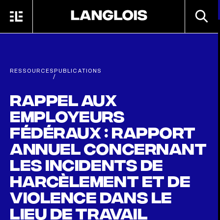
Passer au contenu principal
RECHE
MENU
ACCUEIL
RESSOURCES
PUBLICATIONS
/
Rappel aux
employeurs
fédéraux : Rapport
annuel concernant
les incidents de
harcèlement et de
violence dans le
lieu de travail