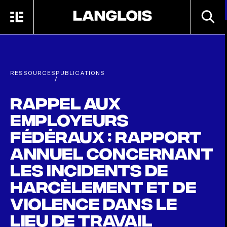
Passer au contenu principal
RECHE
MENU
ACCUEIL
RESSOURCES
PUBLICATIONS
/
Rappel aux
employeurs
fédéraux : Rapport
annuel concernant
les incidents de
harcèlement et de
violence dans le
lieu de travail