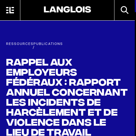
Passer au contenu principal
RECHE
MENU
ACCUEIL
RESSOURCES
PUBLICATIONS
/
Rappel aux
employeurs
fédéraux : Rapport
annuel concernant
les incidents de
harcèlement et de
violence dans le
lieu de travail