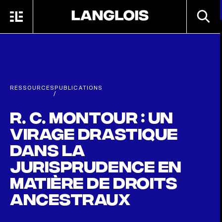
Passer au contenu principal
RECHE
MENU
ACCUEIL
RESSOURCES
PUBLICATIONS
/
R. c. Montour : un
virage drastique
dans la
jurisprudence en
matière de droits
ancestraux