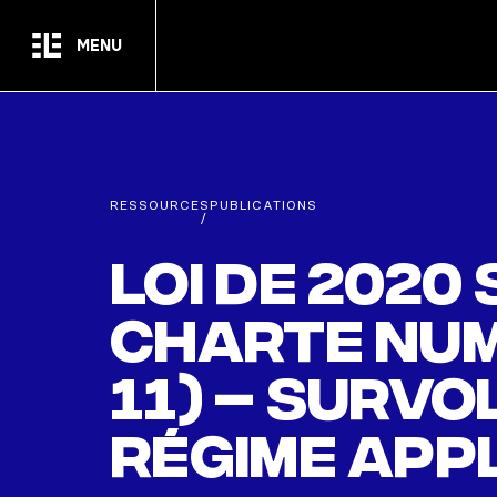
Passer au contenu principal
MENU
RESSOURCES
PUBLICATIONS
/
Loi de 2020
Charte numé
11) – Survo
régime app