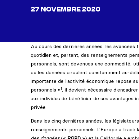
27 NOVEMBRE 2020
Au cours des dernières années, les avancées t
quotidien et, partant, des renseignements pers
personnels, sont devenues une commodité, util
où les données circulent constamment au-delà 
importante de l’activité économique repose sur
1
personnels »
, il devient nécessaire d’encadr
aux individus de bénéficier de ses avantages in
privée.
Dans les cinq dernières années, les législateur
renseignements personnels. L’Europe a tracé l
des données
(«
RGPD
») et la Californie a em