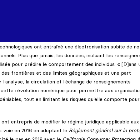
echnologiques ont entraîné une électronisation subite de no
onnels. Plus que jamais, les données, incluant les renseigne
isée pour prédire le comportement des individus. « [D]ans 
des frontières et des limites géographiques et une part
 l’analyse, la circulation et l’échange de renseignements
er cette révolution numérique pour permettre aux organisatio
déniables, tout en limitant les risques qu’elle comporte pour 
s ont entrepris de modifier le régime juridique applicable aux
a voie en 2016 en adoptant le
Règlement général sur la prot
boîté le pas en 2018 avec le
California Consumer Protection 