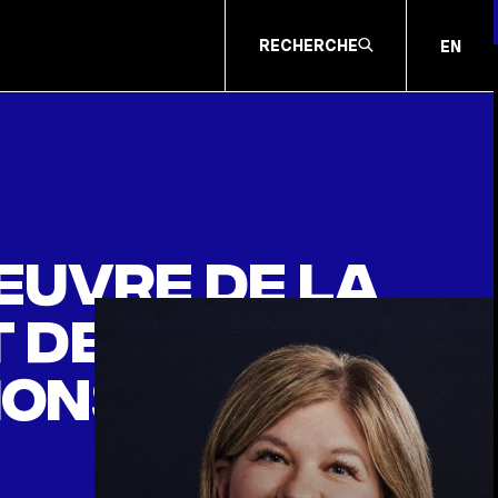
RECHERCHE
EN
 œuvre de la
de loi C-
ions au