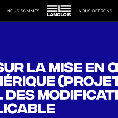
ACCUEIL
NOUS SOMMES
NOUS OFFRONS
 sur la mise en
rique (projet 
l des modificat
licable