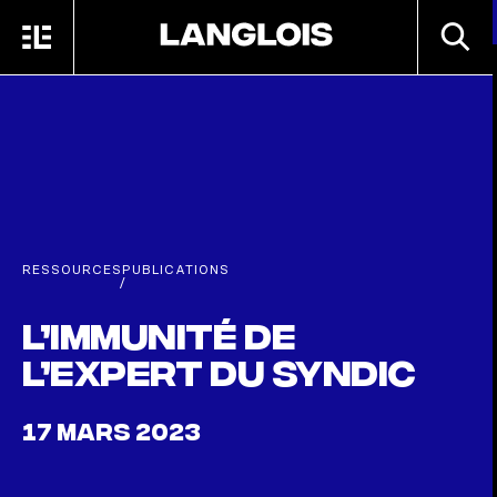
Passer au contenu principal
RECHE
MENU
ACCUEIL
RESSOURCES
PUBLICATIONS
/
L’immunité de
l’expert du syndic
17 MARS 2023