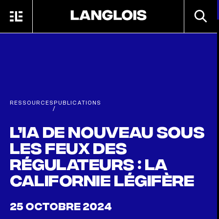
Passer au contenu principal
RECHE
MENU
ACCUEIL
RESSOURCES
PUBLICATIONS
/
L’IA de nouveau sous
les feux des
régulateurs : la
Californie légifère
25 OCTOBRE 2024