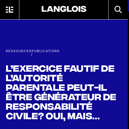
Passer au contenu principal
RECHE
MENU
ACCUEIL
RESSOURCES
PUBLICATIONS
/
L’exercice fautif de
l’autorité
parentale peut-il
être générateur de
responsabilité
civile? Oui, mais…