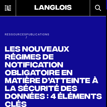
Passer au contenu principal
RECHE
MENU
ACCUEIL
RESSOURCES
PUBLICATIONS
/
Les nouveaux
régimes de
notification
obligatoire en
matière d’atteinte à
la sécurité des
données : 4 éléments
clés