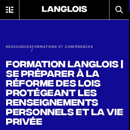
Passer au contenu principal
RECHE
MENU
ACCUEIL
RESSOURCES
FORMATIONS ET CONFÉRENCES
/
Formation Langlois |
Se préparer à la
réforme des lois
protégeant les
renseignements
personnels et la vie
privée