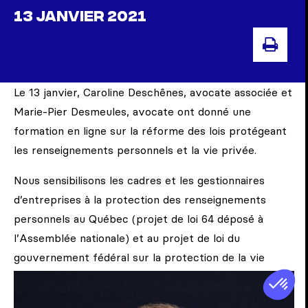
13 JANVIER 2021
IMP
Le 13 janvier, Caroline Deschênes, avocate associée et
Marie-Pier Desmeules, avocate ont donné une
formation en ligne sur la réforme des lois protégeant
les renseignements personnels et la vie privée.
Nous sensibilisons les cadres et les gestionnaires
d’entreprises à la protection des renseignements
personnels au Québec (projet de loi 64 déposé à
l’Assemblée nationale) et au projet de loi du
gouvernement fédéral sur la protection de la vie
privée des consommateurs (C-11). Toute entreprise
privée visée par la loi qui recueille et gère les