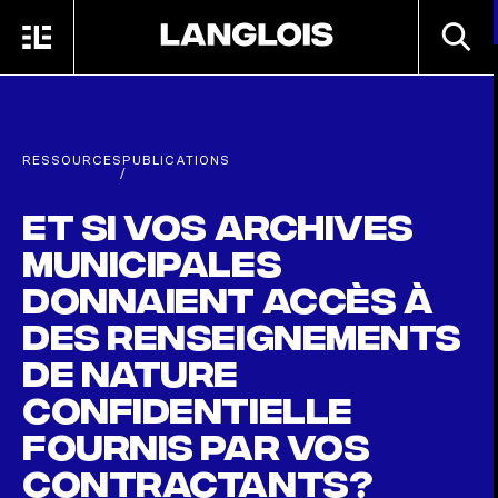
Passer au contenu principal
RECHE
MENU
ACCUEIL
RESSOURCES
PUBLICATIONS
/
Et si vos archives
municipales
donnaient accès à
des renseignements
de nature
confidentielle
fournis par vos
contractants?