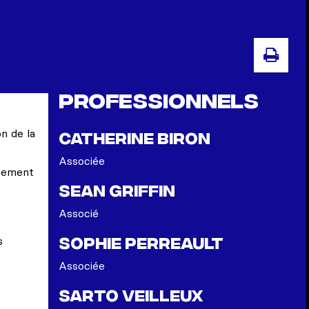
IMPR
Professionnels
n de la
Catherine Biron
Associée
ctement
Sean Griffin
Associé
s
Sophie Perreault
Associée
Sarto Veilleux