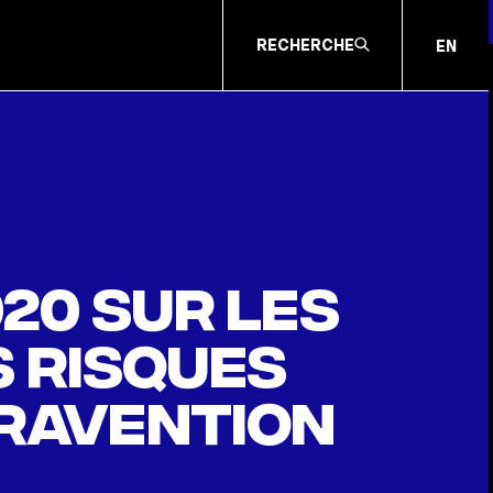
RECHERCHE
EN
020 sur les
s risques
travention